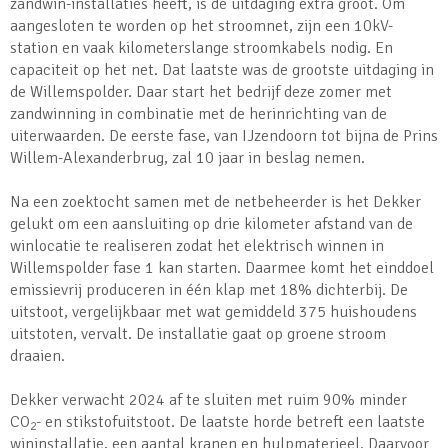
zandwin-installaties heeft, is de uitdaging extra groot. Om
aangesloten te worden op het stroomnet, zijn een 10kV-
station en vaak kilometerslange stroomkabels nodig. En
capaciteit op het net. Dat laatste was de grootste uitdaging in
de Willemspolder. Daar start het bedrijf deze zomer met
zandwinning in combinatie met de herinrichting van de
uiterwaarden. De eerste fase, van IJzendoorn tot bijna de Prins
Willem-Alexanderbrug, zal 10 jaar in beslag nemen.
Na een zoektocht samen met de netbeheerder is het Dekker
gelukt om een aansluiting op drie kilometer afstand van de
winlocatie te realiseren zodat het elektrisch winnen in
Willemspolder fase 1 kan starten. Daarmee komt het einddoel
emissievrij produceren in één klap met 18% dichterbij. De
uitstoot, vergelijkbaar met wat gemiddeld 375 huishoudens
uitstoten, vervalt. De installatie gaat op groene stroom
draaien.
Dekker verwacht 2024 af te sluiten met ruim 90% minder
CO
- en stikstofuitstoot. De laatste horde betreft een laatste
2
wininstallatie, een aantal kranen en hulpmaterieel. Daarvoor