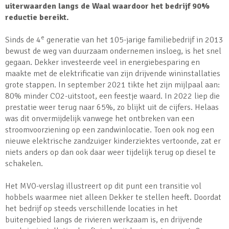
uiterwaarden langs de Waal waardoor het bedrijf 90%
reductie bereikt.
e
Sinds de 4
generatie van het 105-jarige familiebedrijf in 2013
bewust de weg van duurzaam ondernemen insloeg, is het snel
gegaan. Dekker investeerde veel in energiebesparing en
maakte met de elektrificatie van zijn drijvende wininstallaties
grote stappen. In september 2021 tikte het zijn mijlpaal aan:
80% minder CO2-uitstoot, een feestje waard. In 2022 liep die
prestatie weer terug naar 65%, zo blijkt uit de cijfers. Helaas
was dit onvermijdelijk vanwege het ontbreken van een
stroomvoorziening op een zandwinlocatie. Toen ook nog een
nieuwe elektrische zandzuiger kinderziektes vertoonde, zat er
niets anders op dan ook daar weer tijdelijk terug op diesel te
schakelen.
Het MVO-verslag illustreert op dit punt een transitie vol
hobbels waarmee niet alleen Dekker te stellen heeft. Doordat
het bedrijf op steeds verschillende locaties in het
buitengebied langs de rivieren werkzaam is, en drijvende