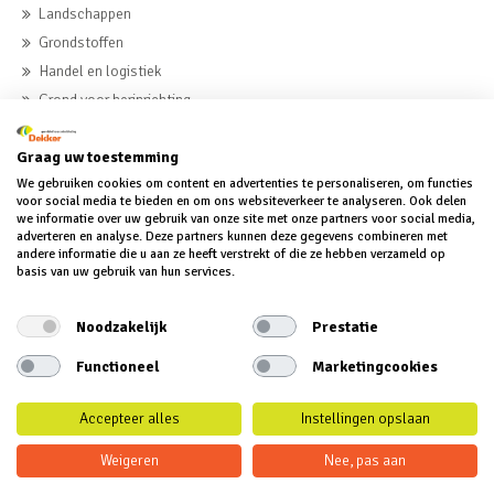
Landschappen
Grondstoffen
Handel en logistiek
Grond voor herinrichting
Beton
Graag uw toestemming
We gebruiken cookies om content en advertenties te personaliseren, om functies
voor social media te bieden en om ons websiteverkeer te analyseren. Ook delen
MVO
we informatie over uw gebruik van onze site met onze partners voor social media,
MVO
adverteren en analyse. Deze partners kunnen deze gegevens combineren met
andere informatie die u aan ze heeft verstrekt of die ze hebben verzameld op
MVO-verklaring
basis van uw gebruik van hun services.
MVO-verslag
Noodzakelijk
Prestatie
Functioneel
Marketingcookies
Accepteer alles
Instellingen opslaan
© 2018 Dekker groep BV | Alle rechten voorbehouden | Disclaimer |
Weigeren
Nee, pas aan
Privacy
|
Algemene Voorwaarden