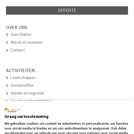
OFFERTE
OVER ONS
Over Dekker
Missie en waarden
Contact
ACTIVITEITEN
Landschappen
Grondstoffen
Handel en logistiek
Grond voor herinrichting
Beton
Graag uw toestemming
We gebruiken cookies om content en advertenties te personaliseren, om functies
MVO
voor social media te bieden en om ons websiteverkeer te analyseren. Ook delen
we informatie over uw gebruik van onze site met onze partners voor social media,