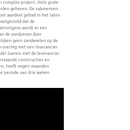
n complex project. Hele grote
 worden gehesen. De vakmensen
oot aandeel gehad in het laten
vastgesteld dat de
Vervolgens wordt er een
van de zandzeven door
blijken geen zandwielen op de
n overleg met een leverancier
de! Samen met de leverancier
estaande constructies en
wen, heeft negen maanden
e periode van drie weken