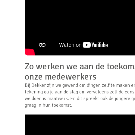
Zo werken we aan de toekoms
onze medewerkers
Bij Dekker zijn we gewend om dingen zelf te maken en
tekening ga je aan de slag om vervolgens zelf de cons
we doen is maatwerk. En dit spreekt ook de jongere g
graag in hun toekomst.