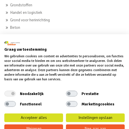
Grondstoffen
Handel en logistiek
Grond voor herinrichting
Beton
MVO
Graag uw toestemming
MVO
We gebruiken cookies om content en advertenties te personaliseren, om functies
voor social media te bieden en om ons websiteverkeer te analyseren. Ook delen
MVO-verklaring
we informatie over uw gebruik van onze site met onze partners voor social media,
MVO-verslag
adverteren en analyse. Deze partners kunnen deze gegevens combineren met
andere informatie die u aan ze heeft verstrekt of die ze hebben verzameld op
basis van uw gebruik van hun services.
Noodzakelijk
Prestatie
Functioneel
Marketingcookies
© 2018 Dekker groep BV | Alle rechten voorbehouden | Disclaimer |
Privacy
|
Algemene Voorwaarden
Accepteer alles
Instellingen opslaan
Weigeren
Nee, pas aan