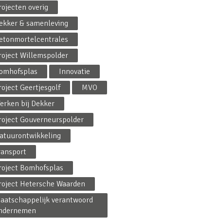
rojecten overig
ekker & samenleving
etonmortelcentrales
roject Willemspolder
omhofsplas
Innovatie
roject Geertjesgolf
MVO
erken bij Dekker
roject Gouverneurspolder
atuurontwikkeling
ransport
roject Bomhofsplas
roject Hetersche Waarden
aatschappelijk verantwoord
ndernemen