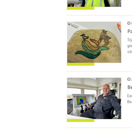
0
Pa
Ti
gr
st
2
Be
Ee
Be