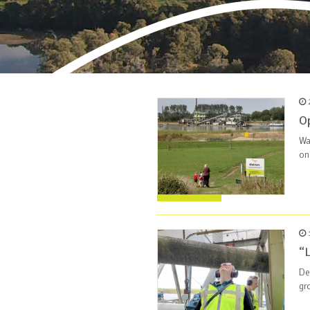
2
O
Wa
on
1
“L
De
gr