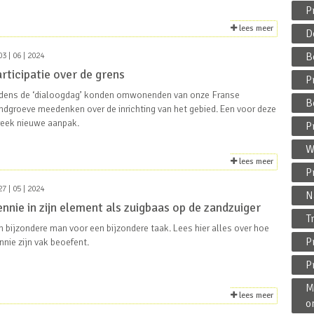
P
lees meer
D
B
3 | 06 | 2024
rticipatie over de grens
P
jdens de ‘dialoogdag’ konden omwonenden van onze Franse
B
indgroeve meedenken over de inrichting van het gebied. Een voor deze
reek nieuwe aanpak.
P
W
lees meer
P
7 | 05 | 2024
N
nnie in zijn element als zuigbaas op de zandzuiger
T
n bijzondere man voor een bijzondere taak. Lees hier alles over hoe
P
nnie zijn vak beoefent.
P
M
lees meer
o