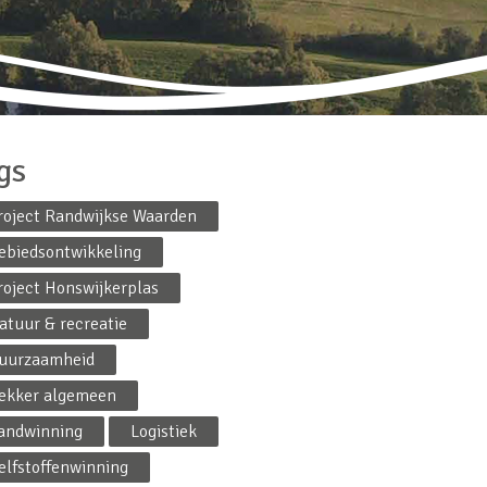
gs
roject Randwijkse Waarden
ebiedsontwikkeling
roject Honswijkerplas
atuur & recreatie
uurzaamheid
ekker algemeen
andwinning
Logistiek
elfstoffenwinning