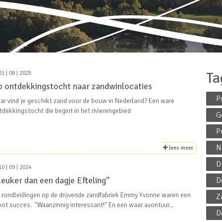
Ta
1 | 08 | 2025
p ontdekkingstocht naar zandwinlocaties
P
ar vind je geschikt zand voor de bouw in Nederland? Een ware
tdekkingstocht die begint in het rivierengebied
G
P
N
lees meer
D
0 | 09 | 2024
euker dan een dagje Efteling”
D
 rondleidingen op de drijvende zandfabriek Emmy Yvonne waren een
Z
oot succes. "Waanzinnig interessant!" En een waar avontuur...
D