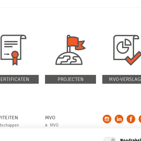
ERTIFICATEN
PROJECTEN
MVO-VERSLAG
VITEITEN
MVO
dschappen
MVO
ndstoffen
MVO-verklaring
Noodzakel