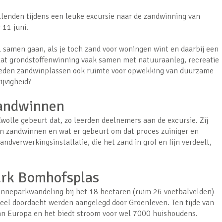
llenden tijdens een leuke excursie naar de zandwinning van
 11 juni.
l samen gaan, als je toch zand voor woningen wint en daarbij een
aat grondstoffenwinning vaak samen met natuuraanleg, recreatie
ieden zandwinplassen ook ruimte voor opwekking van duurzame
ijvigheid?
zandwinnen
wolle gebeurt dat, zo leerden deelnemers aan de excursie. Zij
an zandwinnen en wat er gebeurt om dat proces zuiniger en
ndverwerkingsinstallatie, die het zand in grof en fijn verdeelt,
ark Bomhofsplas
nneparkwandeling bij het 18 hectaren (ruim 26 voetbalvelden)
heel doordacht werden aangelegd door Groenleven. Ten tijde van
an Europa en het biedt stroom voor wel 7000 huishoudens.