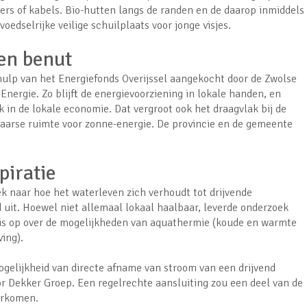
kers of kabels. Bio-hutten langs de randen en de daarop inmiddels
oedselrijke veilige schuilplaats voor jonge visjes.
en benut
ulp van het Energiefonds Overijssel aangekocht door de Zwolse
nergie. Zo blijft de energievoorziening in lokale handen, en
 in de lokale economie. Dat vergroot ook het draagvlak bij de
aarse ruimte voor zonne-energie. De provincie en de gemeente
piratie
ek naar hoe het waterleven zich verhoudt tot drijvende
 uit. Hoewel niet allemaal lokaal haalbaar, leverde onderzoek
nis op over de mogelijkheden van aquathermie (koude en warmte
ving).
gelijkheid van directe afname van stroom van een drijvend
 Dekker Groep. Een regelrechte aansluiting zou een deel van de
oorkomen.