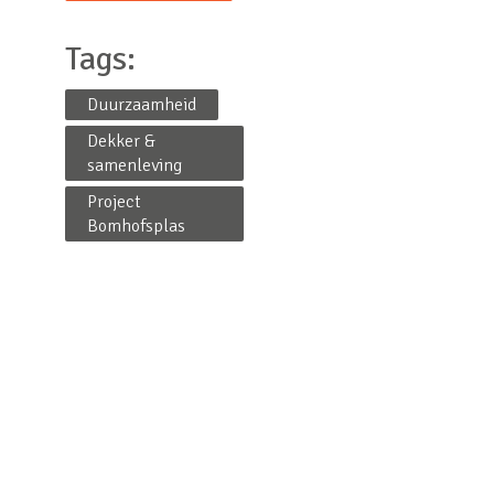
Tags:
Duurzaamheid
Dekker &
samenleving
Project
Bomhofsplas