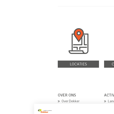
LOCATIES
C
OVER ONS
ACTI
Over Dekker
Lan
Missie en waarden
Gro