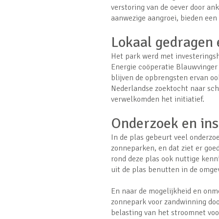
verstoring van de oever door an
aanwezige aangroei, bieden een v
Lokaal gedragen 
Het park werd met investeringsh
Energie coöperatie Blauwvinger E
blijven de opbrengsten ervan ook
Nederlandse zoektocht naar sch
verwelkomden het initiatief.
Onderzoek en ins
In de plas gebeurt veel onderzo
zonneparken, en dat ziet er goed
rond deze plas ook nuttige ken
uit de plas benutten in de omge
En naar de mogelijkheid en onmo
zonnepark voor zandwinning door
belasting van het stroomnet v