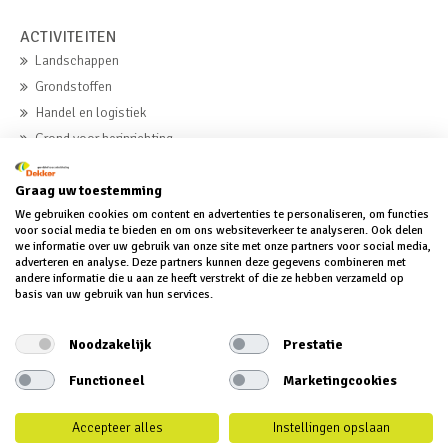
ACTIVITEITEN
Landschappen
Grondstoffen
Handel en logistiek
Grond voor herinrichting
Beton
Graag uw toestemming
We gebruiken cookies om content en advertenties te personaliseren, om functies
MVO
voor social media te bieden en om ons websiteverkeer te analyseren. Ook delen
we informatie over uw gebruik van onze site met onze partners voor social media,
MVO
adverteren en analyse. Deze partners kunnen deze gegevens combineren met
andere informatie die u aan ze heeft verstrekt of die ze hebben verzameld op
MVO-verklaring
basis van uw gebruik van hun services.
MVO-verslag
Noodzakelijk
Prestatie
Functioneel
Marketingcookies
Accepteer alles
Instellingen opslaan
© 2018 Dekker groep BV | Alle rechten voorbehouden | Disclaimer |