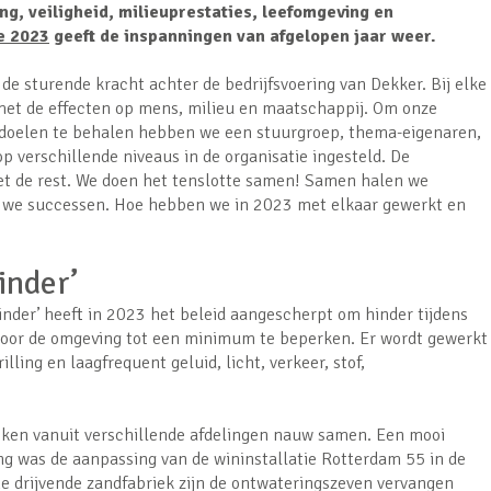
g, veiligheid, milieuprestaties, leefomgeving en
e 2023
geeft de inspanningen van afgelopen jaar weer.
e sturende kracht achter de bedrijfsvoering van Dekker. Bij elke
met de effecten op mens, milieu en maatschappij. Om onze
doelen te behalen hebben we een stuurgroep, thema-eigenaren,
verschillende niveaus in de organisatie ingesteld. De
t de rest. We doen het tenslotte samen! Samen halen we
en we successen. Hoe hebben we in 2023 met elkaar gewerkt en
inder’
nder’ heeft in 2023 het beleid aangescherpt om hinder tijdens
 voor de omgeving tot een minimum te beperken. Er wordt gewerkt
lling en laagfrequent geluid, licht, verkeer, stof,
jken vanuit verschillende afdelingen nauw samen. Een mooi
g was de aanpassing van de wininstallatie Rotterdam 55 in de
e drijvende zandfabriek zijn de ontwateringszeven vervangen