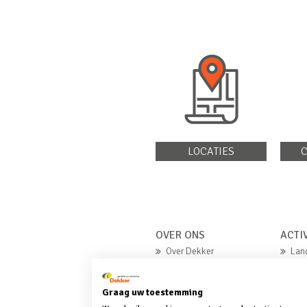
LOCATIES
C
OVER ONS
ACTI
Over Dekker
Lan
Missie en waarden
Gro
Contact
Hand
Graag uw toestemming
Gron