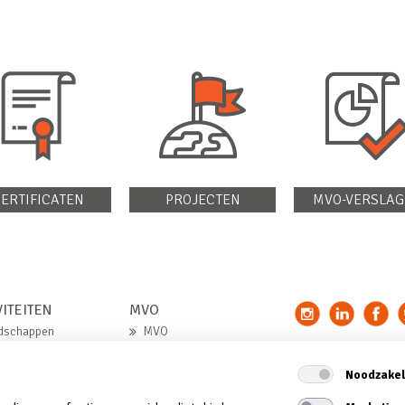
ERTIFICATEN
PROJECTEN
MVO-VERSLAG
VITEITEN
MVO
dschappen
MVO
ndstoffen
MVO-verklaring
Noodzakel
el en logistiek
MVO-verslag
d voor herinrichting