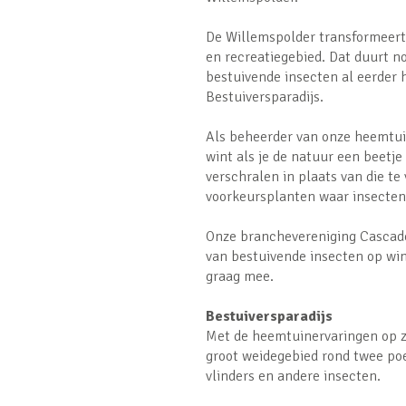
De Willemspolder transformeert
en recreatiegebied. Dat duurt no
bestuivende insecten al eerder 
Bestuiversparadijs.
Als beheerder van onze heemtui
wint als je de natuur een beetje 
verschralen in plaats van die t
voorkeursplanten waar insecten 
Onze branchevereniging Cascade
van bestuivende insecten op win
graag mee.
Bestuiversparadijs
Met de heemtuinervaringen op z
groot weidegebied rond twee poe
vlinders en andere insecten.