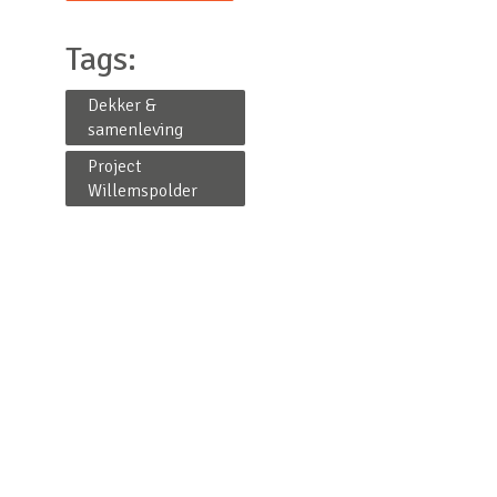
Tags:
Dekker &
samenleving
Project
Willemspolder