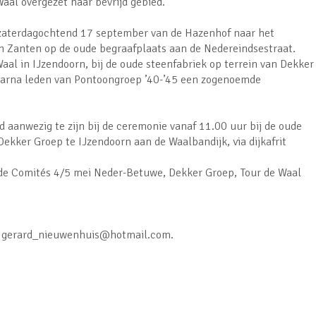
aal overgezet naar bevrijd gebied.
zaterdagochtend 17 september van de Hazenhof naar het
Zanten op de oude begraafplaats aan de Nedereindsestraat.
aal in IJzendoorn, bij de oude steenfabriek op terrein van Dekker
aarna leden van Pontoongroep ’40-’45 een zogenoemde
d aanwezig te zijn bij de ceremonie vanaf 11.00 uur bij de oude
Dekker Groep te IJzendoorn aan de Waalbandijk, via dijkafrit
 de Comités 4/5 mei Neder-Betuwe, Dekker Groep, Tour de Waal
, gerard_nieuwenhuis@hotmail.com.