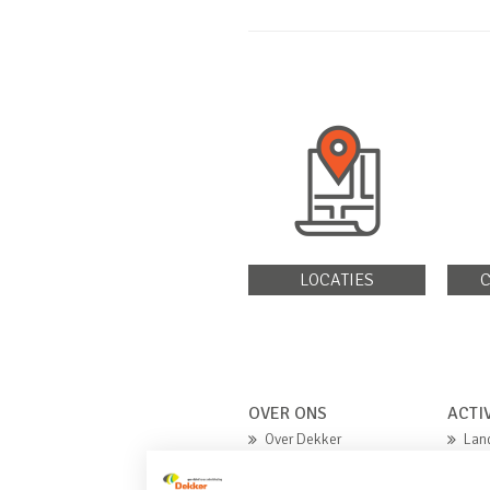
LOCATIES
C
OVER ONS
ACTI
Over Dekker
Lan
Missie en waarden
Gro