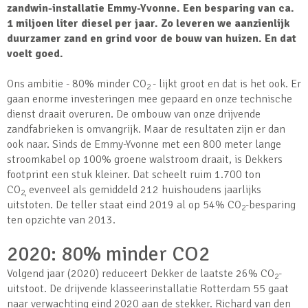
zandwin-installatie Emmy-Yvonne. Een besparing van ca.
1 miljoen liter diesel per jaar.
Zo leveren we aanzienlijk
duurzamer zand en grind voor de bouw van huizen. En dat
voelt goed.
Ons ambitie - 80% minder CO
- lijkt groot en dat is het ook. Er
2
gaan enorme investeringen mee gepaard en onze technische
dienst draait overuren. De ombouw van onze drijvende
zandfabrieken is omvangrijk. Maar de resultaten zijn er dan
ook naar. Sinds de Emmy-Yvonne met een 800 meter lange
stroomkabel op 100% groene walstroom draait, is Dekkers
footprint een stuk kleiner. Dat scheelt ruim 1.700 ton
CO
evenveel als gemiddeld 212 huishoudens jaarlijks
2,
uitstoten. De teller staat eind 2019 al op 54% CO
-besparing
2
ten opzichte van 2013.
2020: 80% minder CO2
Volgend jaar (2020) reduceert Dekker de laatste 26% CO
-
2
uitstoot. De drijvende klasseerinstallatie Rotterdam 55 gaat
naar verwachting eind 2020 aan de stekker. Richard van den