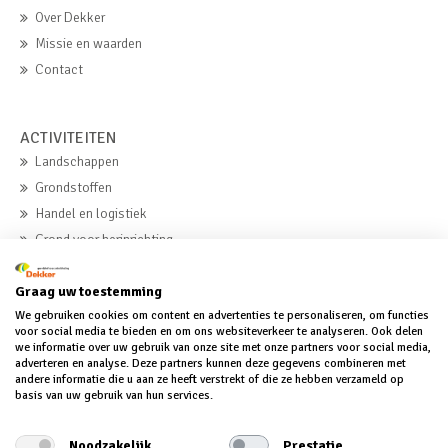
Over Dekker
Missie en waarden
Contact
ACTIVITEITEN
Landschappen
Grondstoffen
Handel en logistiek
Grond voor herinrichting
Beton
Graag uw toestemming
We gebruiken cookies om content en advertenties te personaliseren, om functies
MVO
voor social media te bieden en om ons websiteverkeer te analyseren. Ook delen
we informatie over uw gebruik van onze site met onze partners voor social media,
MVO
adverteren en analyse. Deze partners kunnen deze gegevens combineren met
andere informatie die u aan ze heeft verstrekt of die ze hebben verzameld op
MVO-verklaring
basis van uw gebruik van hun services.
MVO-verslag
Noodzakelijk
Prestatie