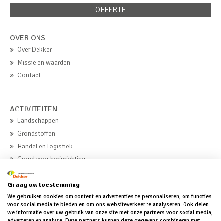
OFFERTE
OVER ONS
Over Dekker
Missie en waarden
Contact
ACTIVITEITEN
Landschappen
Grondstoffen
Handel en logistiek
Grond voor herinrichting
Beton
Graag uw toestemming
We gebruiken cookies om content en advertenties te personaliseren, om functies
MVO
voor social media te bieden en om ons websiteverkeer te analyseren. Ook delen
we informatie over uw gebruik van onze site met onze partners voor social media,
MVO
adverteren en analyse. Deze partners kunnen deze gegevens combineren met