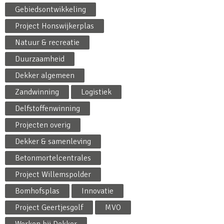
Gebiedsontwikkeling
Project Honswijkerplas
Natuur & recreatie
Duurzaamheid
Dekker algemeen
Zandwinning
Logistiek
Delfstoffenwinning
Projecten overig
Dekker & samenleving
Betonmortelcentrales
Project Willemspolder
Bomhofsplas
Innovatie
Project Geertjesgolf
MVO
Werken bij Dekker