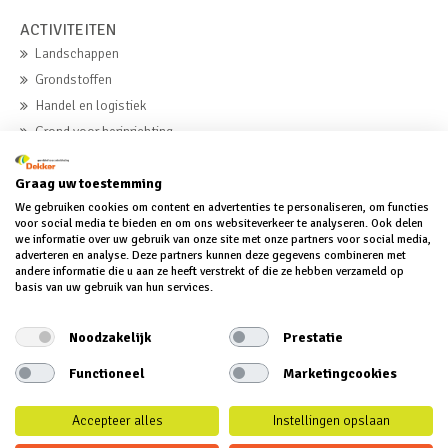
ACTIVITEITEN
Landschappen
Grondstoffen
Handel en logistiek
Grond voor herinrichting
Beton
Graag uw toestemming
We gebruiken cookies om content en advertenties te personaliseren, om functies
MVO
voor social media te bieden en om ons websiteverkeer te analyseren. Ook delen
we informatie over uw gebruik van onze site met onze partners voor social media,
MVO
adverteren en analyse. Deze partners kunnen deze gegevens combineren met
andere informatie die u aan ze heeft verstrekt of die ze hebben verzameld op
MVO-verklaring
basis van uw gebruik van hun services.
MVO-verslag
Noodzakelijk
Prestatie
Functioneel
Marketingcookies
Accepteer alles
Instellingen opslaan
© 2018 Dekker groep BV | Alle rechten voorbehouden | Disclaimer |