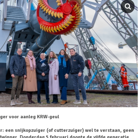
iger voor aanleg KRW-geul
r: een snijkopzuiger (of cutterzuiger) wel te verstaan, geen
winner. Donderdag 5 februari doopte de vijfde generatie