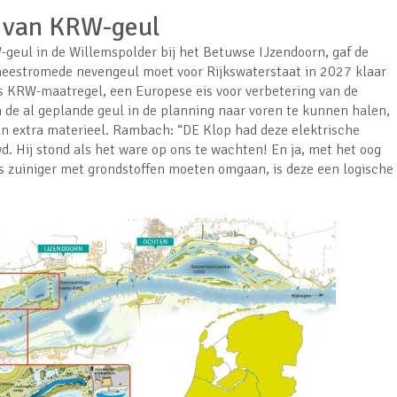
g van KRW-geul
geul in de Willemspolder bij het Betuwse IJzendoorn, gaf de
 meestromede nevengeul moet voor Rijkswaterstaat in 2027 klaar
s KRW-maatregel, een Europese eis voor verbetering van de
m de al geplande geul in de planning naar voren te kunnen halen,
n extra materieel. Rambach: “DE Klop had deze elektrische
wd. Hij stond als het ware op ons te wachten! En ja, met het oog
s zuiniger met grondstoffen moeten omgaan, is deze een logische