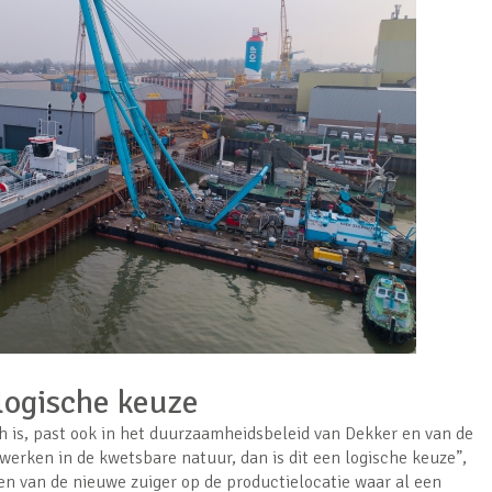
logische keuze
h is, past ook in het duurzaamheidsbeleid van Dekker en van de
 werken in de kwetsbare natuur, dan is dit een logische keuze”,
n van de nieuwe zuiger op de productielocatie waar al een