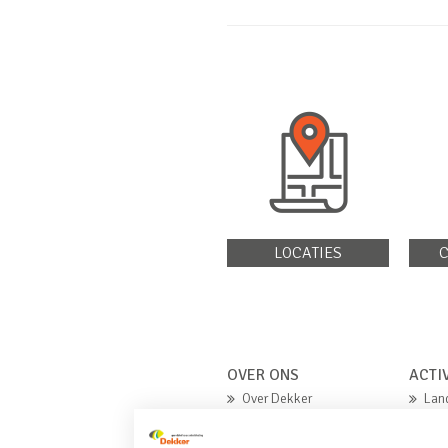
LOCATIES
C
OVER ONS
ACTI
Over Dekker
Lan
Missie en waarden
Gro