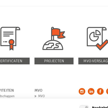
ERTIFICATEN
PROJECTEN
MVO-VERSLAG
VITEITEN
MVO
dschappen
MVO
ndstoffen
MVO-verklaring
Noodzakel