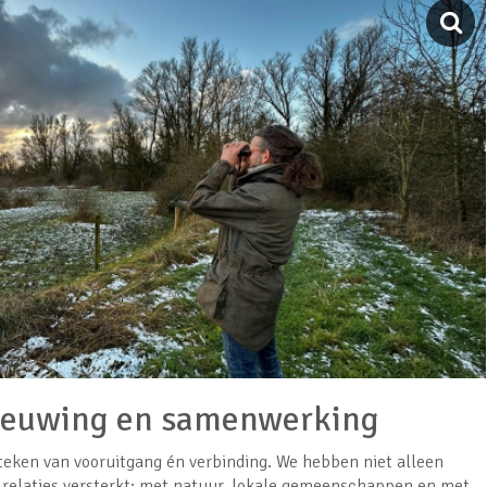
ieuwing en samenwerking
t teken van vooruitgang én verbinding. We hebben niet alleen
relaties versterkt: met natuur, lokale gemeenschappen en met